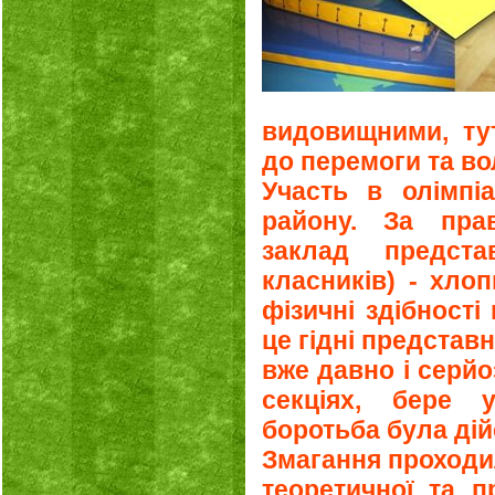
видовищними, ту
до перемоги та во
Участь в олімпі
району. За пра
заклад предста
класників) - хло
фізичні здібності 
це гідні представн
вже давно і серй
секціях, бере 
боротьба була ді
Змагання проходил
теоретичної та п