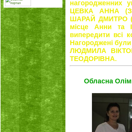
нагородженних у
ЦЕВКА АННА (За
ШАРАЙ ДМИТРО (
місце Анни та 
випередити всі к
Нагороджені були
ЛЮДМИЛА ВІКТО
ТЕОДОРІВНА.
Обласна Олімп