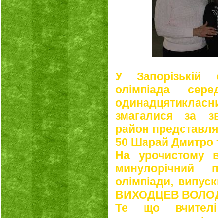
У Запорізькій 
олімпіада сер
одинадцятикласн
змагалися за з
район представля
50 Шарай Дмитро 
На урочистому ві
минулорічний п
олімпіади, випуск
ВИХОДЦЕВ ВОЛО
Те що вчителі