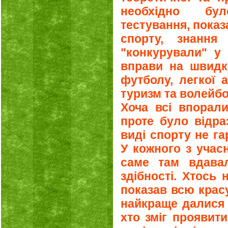
необхідно бу
тестування, показ
спорту, знання
"конкурували" у 
вправи на швидкі
футболу, легкої а
туризм та волейбо
Хоча всі впорали
проте було відра
виді спорту не г
У кожного з учас
саме там вдава
здібності. Хтось 
показав всю крас
найкраще далися 
хто зміг проявити