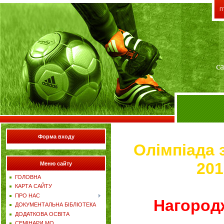
П
с
Форма входу
Олімпіада 
201
Меню сайту
ГОЛОВНА
КАРТА САЙТУ
ПРО НАС
Нагород
ДОКУМЕНТАЛЬНА БІБЛІОТЕКА
ДОДАТКОВА ОСВІТА
СЕМІНАРИ,МО