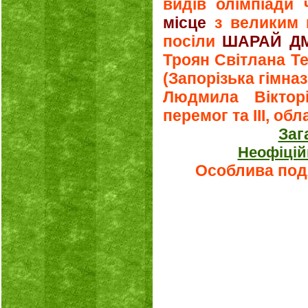
видів олімпіади
місце
з великим в
посіли
ШАРАЙ Д
Троян Світлана Т
(Запорізька гімна
Людмила Віктор
перемог та ІІІ, об
Заг
Неофіцій
Особлива подя