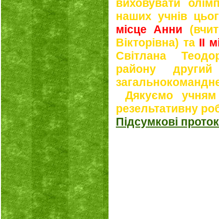
виховувати олімп
наших учнів цьог
місце Анни
(вчит
Вікторівна) та
ІІ 
Світлана Теодо
району другий
загальнокомандне 
Дякуємо учням 
резельтативну ро
Підсумкові проток