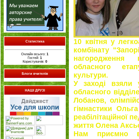
10 квітня у легк
Статистика
комбінату "Запор
Онлайн всього:
1
нагородження 
Гостей:
1
Користувачів:
0
обласного ета
культури.
Блоги вчителів
У заході взяли 
обласного відділ
НАШІ ДРУЗІ
Лобанов, олімпій
гімнастики Ольг
реабілітаційної п
життя Олена Аксь
Нам приємно в